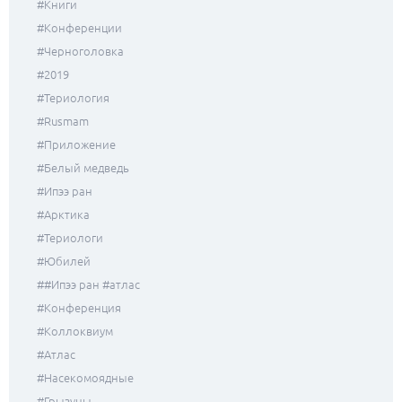
#книги
#конференции
#черноголовка
#2019
#териология
#rusmam
#приложение
#белый медведь
#ипээ ран
#Арктика
#териологи
#юбилей
##ипээ ран #атлас
#конференция
#коллоквиум
#атлас
#насекомоядные
#грызуны