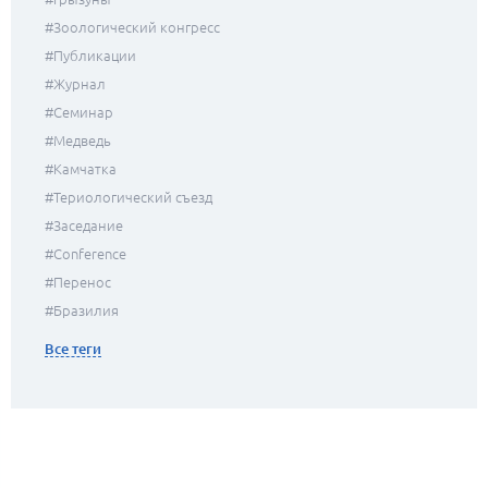
#зоологический конгресс
#публикации
#журнал
#семинар
#медведь
#камчатка
#Териологический съезд
#заседание
#conference
#перенос
#Бразилия
Все теги