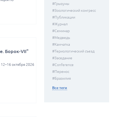
#грызуны
#зоологический конгресс
#публикации
#журнал
#семинар
#медведь
#камчатка
. Борок-VII"
#Териологический съезд
#заседание
 12–16 октября 2026
#conference
#перенос
#Бразилия
Все теги