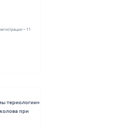
регистрации – 11
мы териологии»
околова при