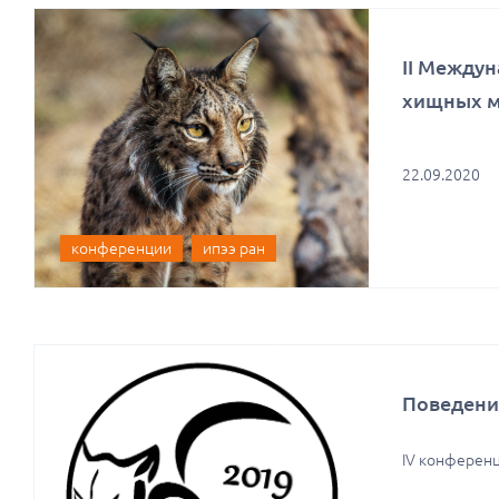
II Между
хищных м
22.09.2020
конференции
ипээ ран
Поведени
IV конференц