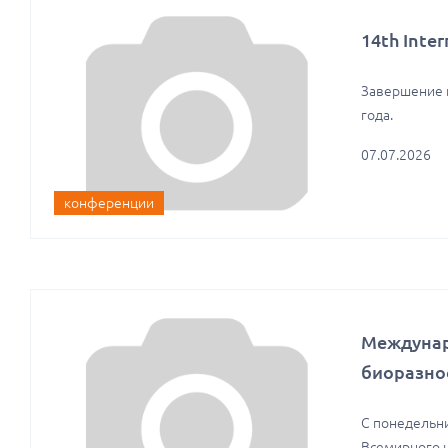
14th Inte
Завершение п
года.
07.07.2026
конференции
Междунар
биоразно
С понедельни
Всемирного 