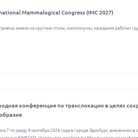
rnational Mammalogical Congress (IMC 2027)
риёма заявок на круглые столы, симпозиумы, заседания рабочих гр
одная конференция по транслокации в целях сох
образия
ка 7 по среду 9 сентября 2026 года в городе Эдинбург, внесенном в 
наследия ЮНЕСКО, Шотландия, пройдет 4-я Международная конфере