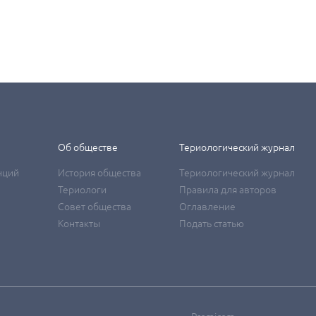
Об обществе
Териологический журнал
нций
История общества
Териологический журнал
Териологи
Правила для авторов
Совет общества
Оглавление
Контакты
Подать статью