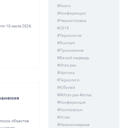
#книги
#конференции
#черноголовка
упп 10 июля 2026
#2019
#териология
#rusmam
#приложение
#белый медведь
#ипээ ран
#Арктика
#териологи
#юбилей
##ипээ ран #атлас
ранения
#конференция
#коллоквиум
#атлас
список объектов
#насекомоядные
нция по