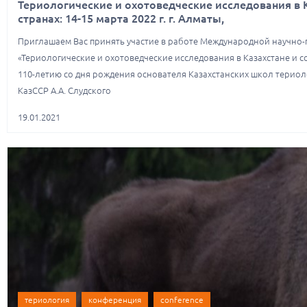
Териологические и охотоведческие исследования в 
странах: 14-15 марта 2022 г. г. Алматы,
​Приглашаем Вас принять участие в работе Международной научно
«Териологические и охотоведческие исследования в Казахстане и 
110-летию со дня рождения основателя Казахстанских школ териол
КазССР А.А. Слудского​
19.01.2021
териология
конференция
conference