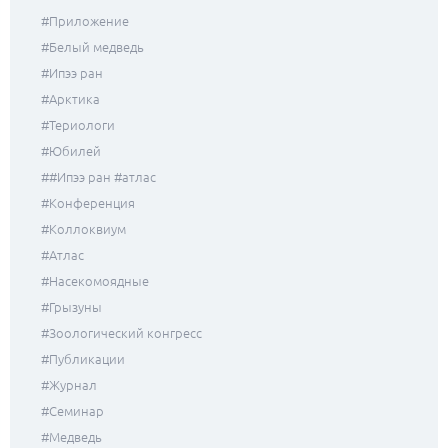
#приложение
#белый медведь
#ипээ ран
#Арктика
#териологи
#юбилей
##ипээ ран #атлас
#конференция
#коллоквиум
#атлас
#насекомоядные
#грызуны
#зоологический конгресс
#публикации
#журнал
#семинар
#медведь