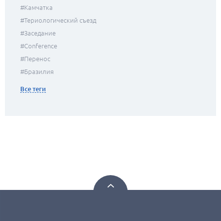
#камчатка
#Териологический съезд
#заседание
#conference
#перенос
#Бразилия
Все теги