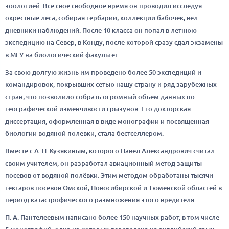
зоологией. Все свое свободное время он проводил исследуя
окрестные леса, собирая гербарии, коллекции бабочек, вел
дневники наблюдений. После 10 класса он попал в летнюю
экспедицию на Север, в Конду, после которой сразу сдал экзамены
в МГУ на биологический факультет.
За свою долгую жизнь им проведено более 50 экспедиций и
командировок, покрывших сетью нашу страну и ряд зарубежных
стран, что позволило собрать огромный объём данных по
географической изменчивости грызунов. Его докторская
диссертация, оформленная в виде монографии и посвященная
биологии водяной полевки, стала бестселлером.
Вместе с А. П. Кузякиным, которого Павел Александрович считал
своим учителем, он разработал авиационный метод защиты
посевов от водяной полёвки. Этим методом обработаны тысячи
гектаров посевов Омской, Новосибирской и Тюменской областей в
период катастрофического размножения этого вредителя.
П. А. Пантелеевым написано более 150 научных работ, в том числе