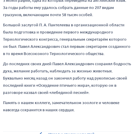
5 монографий, одна из которых переведена на английский язык.
За годы работы ему удалось собрать данные по 207 видам
грызунов, включающим почти 58 тысяч особей.
Большой заслугой П. А. Пантелеева в организационной области
была подготовка и проведение первого международного
Териологического конгресса, генеральным секретарём которого
он был. Павел Александрович стал первым секретарем созданного
в то время Всесоюзного Териологического общества.
До последних своих дней Павел Александрович сохранял бодрость
духа, желание работать, наблюдать за жизнью животных.
Буквально месяц назад он закончил работу над рукописью своей
последней книги
«Оскудение птичьего мира
», которую он в
разговоре назвал своей «лебединой песней».
Память о нашем коллеге, замечательном зоологе и человеке
навсегда сохранится в наших сердцах.