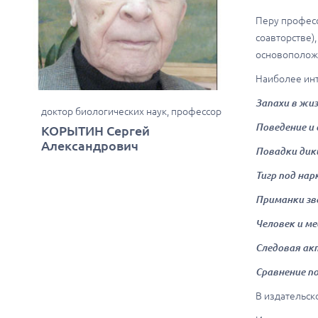
Перу професс
соавторстве)
основоположн
Наиболее инт
Запахи в жиз
доктор биологических наук, профессор
Поведение и
КОРЫТИН Сергей
Александрович
Повадки дик
Тигр под на
Приманки зв
Человек и ме
Следовая ак
Сравнение п
В издательск