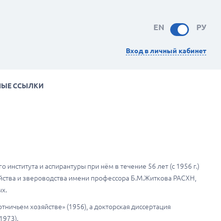
EN
РУ
Вход в личный кабинет
НЫЕ ССЫЛКИ
института и аспирантуры при нём в течение 56 лет (с 1956 г.)
яйства и звероводства имени профессора Б.М.Житкова РАСХН,
х.
ничьем хозяйстве» (1956), а докторская диссертация
1973).