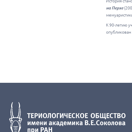
История стан
на Перхе
(200
мемуаристик
К 90-летию у
опубликован 