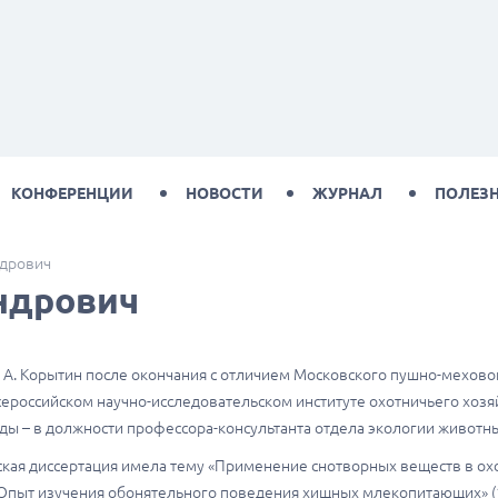
КОНФЕРЕНЦИИ
НОВОСТИ
ЖУРНАЛ
ПОЛЕЗ
дрович
ндрович
 А. Корытин после окончания с отличием Московского пушно-мехового 
сероссийском научно-исследовательском институте охотничьего хоз
ды – в должности профессора-консультанта отдела экологии животны
ская диссертация имела тему «Применение снотворных веществ в охот
Опыт изучения обонятельного поведения хищных млекопитающих» (