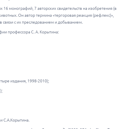
 16 монографий, 7 авторских свидетельств на изобретения (в
ивотных. Он автор термина «тергоровая реакция (рефлекс)»,
в связи с их преследованием и добыванием.
ии профессора С. А. Корытина:
етыре издания, 1998-2010);
);
 С.А.Корытина.