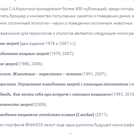
ора С.А.Корытина принадлежит более 400 публикаций, среди которых
, пять брошюр и множество популярных заметок о поведении диких ж
ик охотничьей этологии – науки о поведении охотничьих животных 
ересными для териологов и этологов являются следующие монограф
ни зверей
(два издания 1978 и 2007 гг.);
 обоняние хищных зверей
(1979, 2007);
их зверей
(1986, 2006);
ркозом. Животные – наркотики – человек
(1991, 2007);
еролова. Управление поведением зверей с помощью апеллентов
(ч
дведь. Как вести себя при встрече с опасным хищником
(1993, 2010
тивность зверей
(2009);
оведения хищников семейства псовых
(
Canidae
)
(2011).
ом портфеле ВНИИОЗ лежит еще одна рукопись будущей монографии