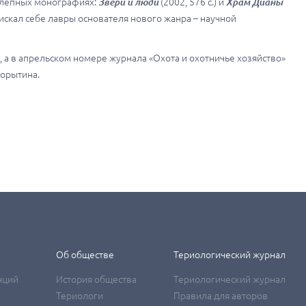
колепных монографиях:
Звери и люди
(2002, 576 с.) и
Храм Дианы
нискал себе лавры основателя нового жанра – научной
 а в апрельском номере журнала «Охота и охотничье хозяйство»
Корытина.
Об обществе
Териологический журнал
нций
История общества
Териологический журнал
Териологи
Правила для авторов