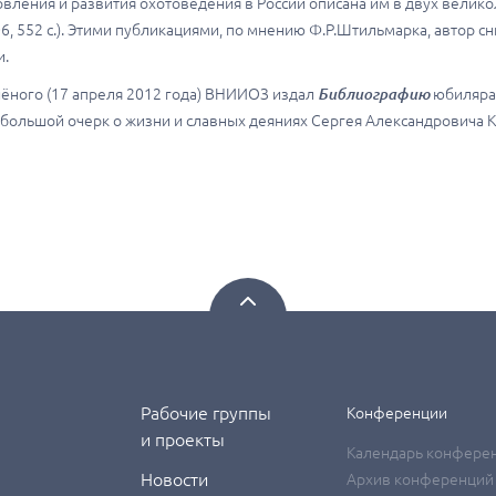
овления и развития охотоведения в России описана им в двух вели
6, 552 с.). Этими публикациями, по мнению Ф.Р.Штильмарка, автор с
и.
чёного (17 апреля 2012 года) ВНИИОЗ издал
Библиографию
юбиляра,
большой очерк о жизни и славных деяниях Сергея Александровича 
Рабочие группы
Конференции
и проекты
Календарь конфере
Новости
Архив конференций